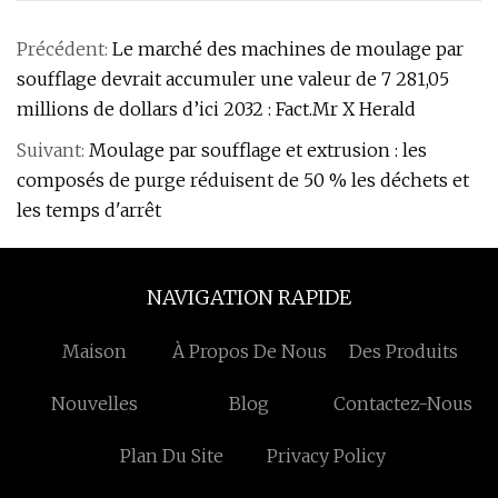
Précédent:
Le marché des machines de moulage par
soufflage devrait accumuler une valeur de 7 281,05
millions de dollars d’ici 2032 : Fact.Mr X Herald
Suivant:
Moulage par soufflage et extrusion : les
composés de purge réduisent de 50 % les déchets et
les temps d'arrêt
NAVIGATION RAPIDE
Maison
À Propos De Nous
Des Produits
Nouvelles
Blog
Contactez-Nous
Plan Du Site
Privacy Policy