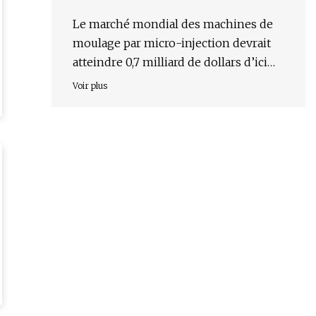
Le marché mondial des machines de
moulage par micro-injection devrait
atteindre 0,7 milliard de dollars d’ici
2028, avec un TCAC de 9,9 %
Voir plus