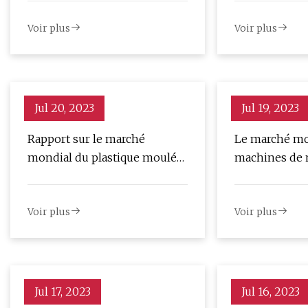
2023 par part et croissance de
GRANDE MAC
Voir plus
Voir plus
l’entreprise
MOULAGE PA
DE L'OUEST 
Jul 20, 2023
Jul 19, 2023
Rapport sur le marché
Le marché mo
mondial du plastique moulé
machines de 
par micro-injection 2023
micro-injecti
atteindre 0,7 
Voir plus
Voir plus
dollars d’ici 
TCAC de 9,9 
Jul 17, 2023
Jul 16, 2023