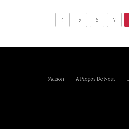
5
6
7
Maison
À Propos De Nous