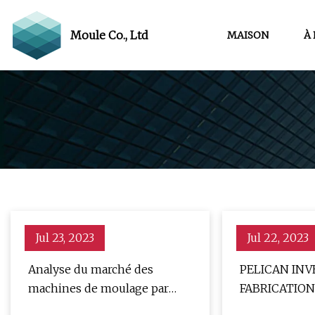
Moule Co., Ltd
MAISON
À
Jul 23, 2023
Jul 22, 2023
Analyse du marché des
PELICAN INV
machines de moulage par
FABRICATION
injection-étirage-soufflage
EN CONSTRUI