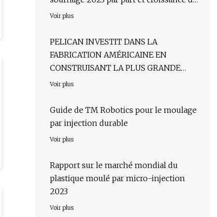
l’entreprise
Voir plus
PELICAN INVESTIT DANS LA
FABRICATION AMÉRICAINE EN
CONSTRUISANT LA PLUS GRANDE
MACHINE DE MOULAGE PAR
Voir plus
INJECTION DE L'OUEST DES ÉTATS-
UNIS
Guide de TM Robotics pour le moulage
par injection durable
Voir plus
Rapport sur le marché mondial du
plastique moulé par micro-injection
2023
Voir plus