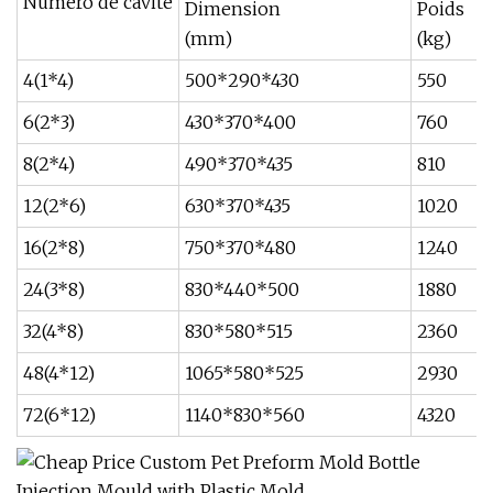
Numéro de cavité
Dimension
Poids
(mm)
(kg)
4(1*4)
500*290*430
550
6(2*3)
430*370*400
760
8(2*4)
490*370*435
810
12(2*6)
630*370*435
1020
16(2*8)
750*370*480
1240
24(3*8)
830*440*500
1880
32(4*8)
830*580*515
2360
48(4*12)
1065*580*525
2930
72(6*12)
1140*830*560
4320